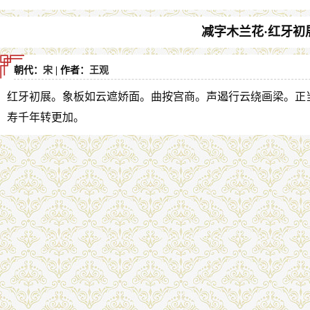
减字木兰花·红牙初
朝代：
宋
| 作者：
王观
红牙初展。象板如云遮娇面。曲按宫商。声遏行云绕画梁。正
寿千年转更加。