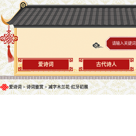
爱诗词
古代诗人
爱诗词
>
诗词鉴赏
>
减字木兰花·红牙初展