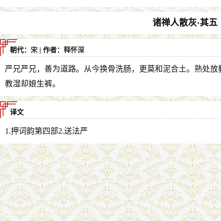
诸禅人散灰·其五
朝代：
宋
| 作者：
释怀深
严兄严兄，善为道路。从今换骨洗肠，更莫和泥合土。熟处放
教湿却娘生裤。
译文
1.押词韵第四部2.送法严