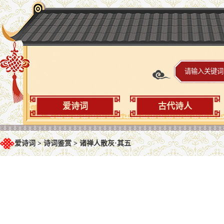
爱诗词
古代诗人
爱诗词
>
诗词鉴赏
>
诸禅人散灰·其五