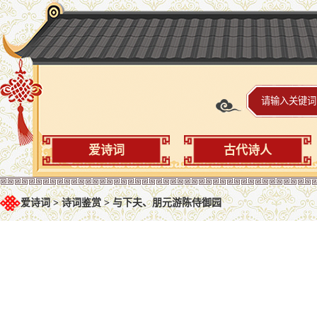
爱诗词
古代诗人
爱诗词
>
诗词鉴赏
>
与下夫、朋元游陈侍御园