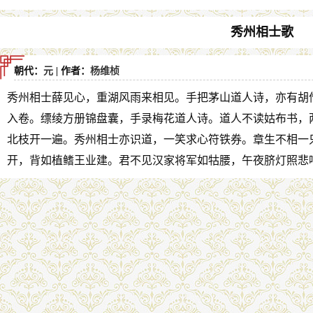
秀州相士歌
朝代：
元
| 作者：
杨维桢
秀州相士薛见心，重湖风雨来相见。手把茅山道人诗，亦有胡
入卷。缥绫方册锦盘囊，手录梅花道人诗。道人不读姑布书，
北枝开一遍。秀州相士亦识道，一笑求心符铁券。章生不相一
开，背如植鳍王业建。君不见汉家将军如牯腰，午夜脐灯照悲