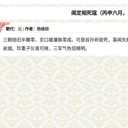
闻定相死寇（丙申六月，
朝代：
元
| 作者：
杨维桢
三朝勋旧半雕零，京口雄藩孰零成。可是叔孙祈欲死，喜闻先
瓮城。珍重子仪谁可继，三军气色倍精明。