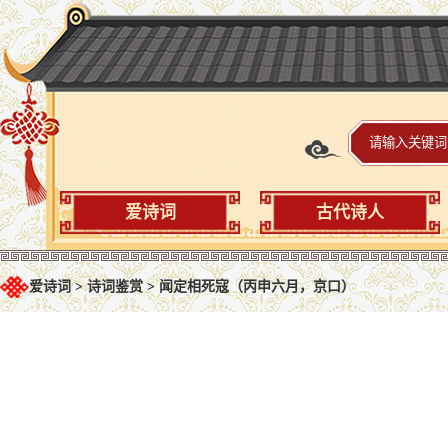
爱诗词
古代诗人
爱诗词
>
诗词鉴赏
>
闻定相死寇（丙申六月，京口）