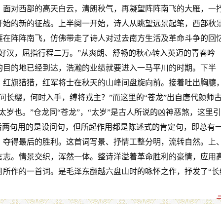
，面对西部的高天白云，清朗秋气，再凝望阵阵南飞的大雁，一
开始的新的征战。上半阕一开始，诗人从眺望远景起笔，西部秋
雁在阵阵南飞，仿佛带走了诗人对过去南方生活及革命斗争的回
好汉，屈指行程二万。”从爽朗、舒畅的秋心转入英迈的青春吟
的目的地已经到达，浩瀚的业绩就要进入一马平川的时期。下半
，红旗猎猎，红军将士在秋天的山峰间盘旋向前。接着吐出胸臆
问长缨，何时入手，缚将戎主？”而这里的“苍龙”出自唐代颜师
太岁也。”仓龙同“苍龙”，“太岁”是古人所说的凶神恶煞，这里
后两句用的是设问句，但所起作用都是陈述式的肯定句，即总有
，夺得最后的胜利。这首词写景、抒情工整分明，流转自然。上
言志。情景交织，浑然一体。整诗洋溢着革命胜利的豪情，应用
10月所作的一首词。是毛泽东翻越六盘山时的咏怀之作，抒发了“长