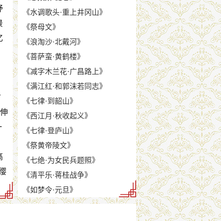
抒
《水调歌头·重上井冈山》
景
《祭母文》
忆
《浪淘沙·北戴河》
《菩萨蛮·黄鹤楼》
《减字木兰花·广昌路上》
，
《满江红·和郭沫若同志》
古
《七律·到韶山》
引伸
《西江月·秋收起义》
一
《七律·登庐山》
、
《祭黄帝陵文》
高
《七绝·为女民兵题照》
缨
《清平乐·蒋桂战争》
《如梦令·元旦》