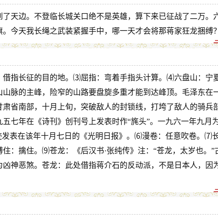
到了天边。不登临长城关口绝不是英雄，算下来已征战了二万。
旗。今天我长绳之武装紧握手中，哪一天才会将那蒋家狂龙捆缚
：借指长征的目的地。⑶屈指：弯着手指头计算。⑷六盘山：宁
山山脉的主峰，险窄的山路要盘旋多重才能到达峰顶。毛泽东在
甘肃省南部，十月上旬，突破敌人的封锁线，打垮了敌人的骑兵
五七年在《诗刊》创刊号上发表时作“旄头”。一九六一年九月
迹发表在该年十月七日的《光明日报》。⑹漫卷：任意吹卷。⑺
住：擒住。⑼苍龙：《后汉书·张纯传》注：“苍龙，太岁也。”
为凶神恶煞。苍龙：此处借指蒋介石的反动派，不是日本人，因