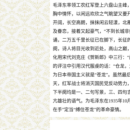
毛泽东率领工农红军登上六盘山主峰
胸中情怀，以闲远欢欣之气眺望又要
开阔，长空高朗，抹抹闲云轻漾，北
及眷恋，接着又起豪气，“不到长城非
诵，二万五千里长征已在脚下，长征
阕，诗人将目光收到近处，高山之巅
化用宋代刘克庄《贺新郎》中三行：“
的评注中引用汉代服虔的话：“仓龙，
为日本帝国主义就是“苍龙”。虽然最
天，红军战士将消灭国民党反动势力
下半阕均是一、二句写景，三、四句
亢雄壮的语气。为毛泽东在1935年
在手”定当“缚住苍龙”的革命豪情。