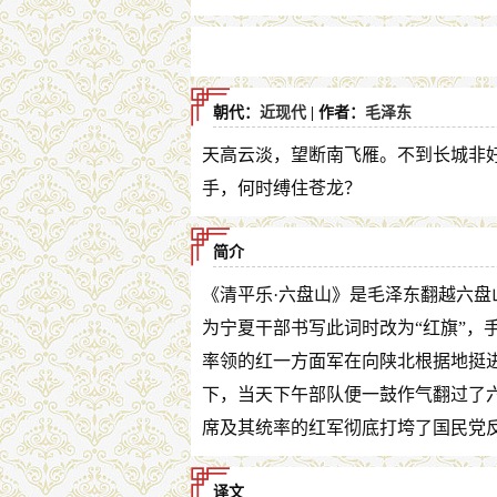
朝代：
近现代
| 作者：
毛泽东
天高云淡，望断南飞雁。不到长城非
手，何时缚住苍龙？
简介
《清平乐·六盘山》是毛泽东翻越六盘山
为宁夏干部书写此词时改为“红旗”，手迹
率领的红一方面军在向陕北根据地挺
下，当天下午部队便一鼓作气翻过了六
席及其统率的红军彻底打垮了国民党
译文