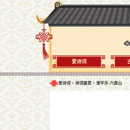
爱诗词
爱诗词
>
诗词鉴赏
>
清平乐·六盘山