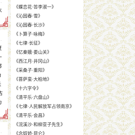
《蝶恋花·答李淑一》
六
《沁园春·雪》
？
《沁园春·长沙》
《卜算子·咏梅》
《七律·长征》
夏
《忆秦娥·娄山关》
一
《西江月·井冈山》
部
《采桑子·重阳》
为
《菩萨蛮·大柏地》
长
《十六字令》
古
《清平乐·六盘山》
为
《七律·人民解放军占领南京》
《清平乐·会昌》
《浣溪沙·和柳亚子先生》
《念奴娇·昆仑》