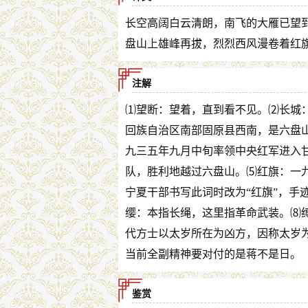
长空高阔白云清朗，南飞的大雁已望
盘山上雄峰再拔，烈烈西风漫卷着红
注解
⑴望断：望着，直到看不见。⑵长城
回族自治区南部固原县西南，是六盘
九三五年九月中旬率领中央红军进入
队，胜利地越过六盘山。⑸红旗：一九
宁夏干部书写此词时改为“红旗”，手
缨：本指长绳，这里指革命武装。⑻缚
代方士以太岁所在为凶方，因称太岁
当前全副精神要对付的是蒋不是日。
鉴赏