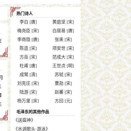
热门诗人
李白 [唐]
黄庭坚 [宋]
梅尧臣 [宋]
白居易 [唐]
李商隐 [唐]
张耒 [宋]
在
陈造 [宋]
项安世 [宋]
方岳 [宋]
范成大 [宋]
杜甫 [唐]
王世贞 [明]
成鹫 [清]
苏轼 [宋]
月
刘克庄 [宋]
曹勋 [宋]
东
陆游 [宋]
赵蕃 [宋]
舞
杨万里 [宋]
方回 [元]
主
毛泽东的其他作品
《送瘟神》
《水调歌头·游泳》