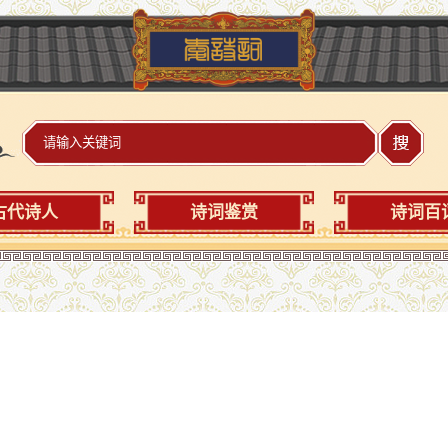
古代诗人
诗词鉴赏
诗词百