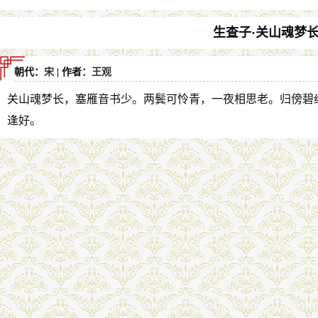
生查子·关山魂梦
朝代：
宋
| 作者：
王观
关山魂梦长，塞雁音书少。两鬓可怜青，一夜相思老。归傍碧
逢好。