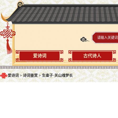
爱诗词
古代诗人
爱诗词
>
诗词鉴赏
>
生查子·关山魂梦长