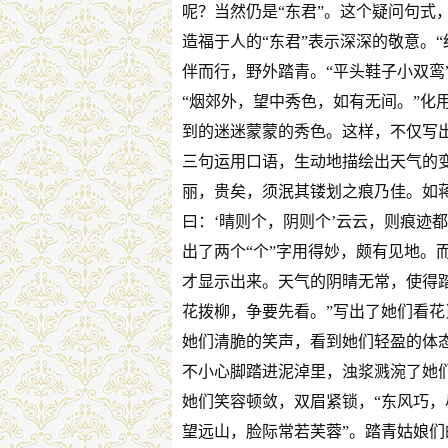
呢？当然仍是“东君”。这个疑问句式
造福于人的“东君”表示深深的敬意。
伴而行，野外踏青。“平头鞋子小双鸾
“烟郊外，望中秀色，如有无间。”化
到的迷迷蒙蒙的秀色。这样，不仅写出
三句运用口语，生动地描绘出天气的
丽，贵矣，须泯其镂划之痕乃佳。如蒋
曰：‘晴则个，阴则个’云云，则痕迹
出了两个“个”字用得妙，颇有见地。而
才显示出来。天气的阴晴无常，使得
花拨柳，争要先看。”写出了她们看花
她们清脆的笑声，看到她们轻盈的体态
不小心脚踏进泥淖里，浊浆溅涴了她们
她们笑容顿敛，双眉紧锁，“东风巧，
望远山，脸际常若芙蓉”。踏青姑娘