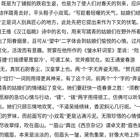
，既是为了铺叙的跌宕生姿，也是为了使人们对春天的到来，应
“结伴踏青去好，平头鞋子小双鸾。”写趁着轻暖的天气，姑娘们
”正是词人别具匠心的地方，此处先把它提出来作为下文的伏笔
用王维《汉江临眺》诗中的名句，用来写踏青的姑娘们在野外所
了阳春烟景，且可从“望中”二字体会到姑娘们愉悦的心情。过
变化，活泼而有意趣。贺裳在他所作的《皱水轩词筌》里说：“险
捷‘灯摇缥晕茸窗冷’，可谓工矣，觉斧痕犹在。如王通叟春游
都无，真犹石尉香尘，汉皇掌上也。两‘个’字尤弄姿无限。”贺氏
“饾饤”一词则用得更具神采，有了这个词，前两个“个”字的“弄姿
踏青的姑娘们的情绪起了变化，她们要赶快一揽春景之胜：“须教
觅柳的急切心情与行动，“镂”、“拨”两字用得很工，仿佛可以听
。她们只顾忘情地欢笑，“不道吴绫绣袜，香泥斜沁几行斑。”
的罗袜，而前面写的“小双鸾”更是沾满污泥。无限珍惜的心情
尽收翠绿，吹在眉山。”“眉山”典出《西京杂记》谓卓文君“眉色
们的蛾眉，本来是淡淡的，但眉头一皱，黛色集聚，好像大地上所