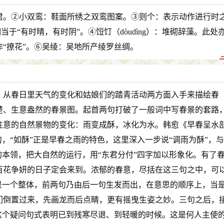
君。②小双鸾：鞋面所绣之双鸾图案。③则个：表示动作进行时
当于“有时晴，有时阴”。④饾饤（dòudìng）：堆砌辞藻。此处
“撩花”。⑥吴绫：吴地所产绫罗丝绸。
，从春日里天气的变化和姑娘们的踏青活动两方面入手来描绘春
楚、生意盎然的春景图。起首两句打破了一般词中写春景的套路
注意的自然景物的变化：雨变成酥，冰化为水。韩愈《早春呈水
句，“如酥”正是早春之雨的特色，这里深入一步说“调雨为酥”，与
的本领，把大自然的运行，用“东君分付”四字加以形象化。有了
百花争妍的日子定会来到。浓郁的春意，尽括在这三句之中，可
是一个整体，前两句乃由后一句生发而出，在意思的顺序上，当
们倒置过来，先画龙而后点睛，更有摇曳生姿之妙。三句之后，
这个疑问句式表明已到残寒尽退、到轻暖的时候。这是何人主使