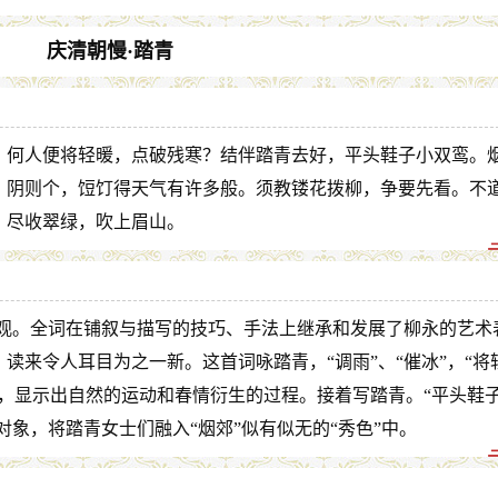
庆清朝慢·踏青
。何人便将轻暖，点破残寒？结伴踏青去好，平头鞋子小双鸾。
，阴则个，饾饤得天气有许多般。须教镂花拨柳，争要先看。不
，尽收翠绿，吹上眉山。
王观。全词在铺叙与描写的技巧、手法上继承和发展了柳永的艺术
读来令人耳目为之一新。这首词咏踏青，“调雨”、“催冰”，“将
，显示出自然的运动和春情衍生的过程。接着写踏青。“平头鞋
对象，将踏青女士们融入“烟郊”似有似无的“秀色”中。