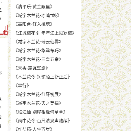
《清平乐·黄金殿里》
之
《减字木兰花·才鸣□鼓》
亦
《高阳台·红入桃腮》
《江城梅花引·年年江上见寒梅》
《减字木兰花·瑞云仙雾》
《减字木兰花·华筵布巧》
《减字木兰花·三皇五帝》
，
《天香·霜瓦鸳鸯》
部
《木兰花令·铜驼陌上新正后》
《早行》
春
《减字木兰花·红牙初展》
以
《减字木兰花·天之美禄》
是
《临江仙·别岸相逢何草草》
接
《雨中花令·百尺清泉声陆续》
的
《红芍药·人生百岁》