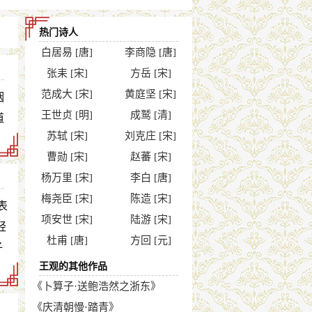
热门诗人
白居易 [唐]
李商隐 [唐]
张耒 [宋]
方岳 [宋]
范成大 [宋]
黄庭坚 [宋]
烟
王世贞 [明]
成鹫 [清]
道
苏轼 [宋]
刘克庄 [宋]
曹勋 [宋]
赵蕃 [宋]
杨万里 [宋]
李白 [唐]
梅尧臣 [宋]
陈造 [宋]
表
项安世 [宋]
陆游 [宋]
轻
杜甫 [唐]
方回 [元]
子
王观的其他作品
《卜算子·送鲍浩然之浙东》
《庆清朝慢·踏青》