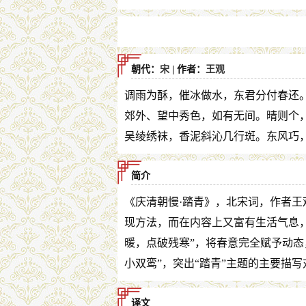
朝代：
宋
| 作者：
王观
调雨为酥，催冰做水，东君分付春还
郊外、望中秀色，如有无间。晴则个
吴绫绣袜，香泥斜沁几行斑。东风巧
简介
《庆清朝慢·踏青》，北宋词，作者
现方法，而在内容上又富有生活气息，
暖，点破残寒”，将春意完全赋予动态
小双鸾”，突出“踏青”主题的主要描写
译文