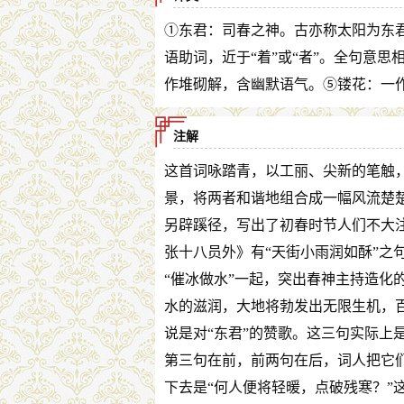
①东君：司春之神。古亦称太阳为东
语助词，近于“着”或“者”。全句意思相
作堆砌解，含幽默语气。⑤镂花：一作
注解
这首词咏踏青，以工丽、尖新的笔触
景，将两者和谐地组合成一幅风流楚
另辟蹊径，写出了初春时节人们不大
张十八员外》有“天街小雨润如酥”之
“催冰做水”一起，突出春神主持造化
水的滋润，大地将勃发出无限生机，
说是对“东君”的赞歌。这三句实际上
第三句在前，前两句在后，词人把它
下去是“何人便将轻暖，点破残寒？”