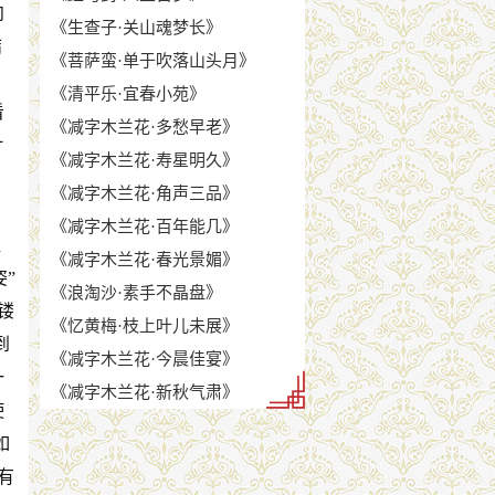
向
《生查子·关山魂梦长》
结
《菩萨蛮·单于吹落山头月》
。
《清平乐·宜春小苑》
看
《减字木兰花·多愁早老》
片
《减字木兰花·寿星明久》
《减字木兰花·角声三品》
《减字木兰花·百年能几》
提
《减字木兰花·春光景媚》
”
《浪淘沙·素手不晶盘》
镂
《忆黄梅·枝上叶儿未展》
到
《减字木兰花·今晨佳宴》
一
《减字木兰花·新秋气肃》
使
如
有