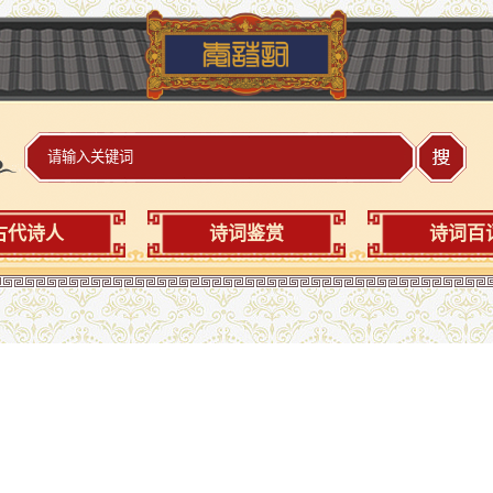
古代诗人
诗词鉴赏
诗词百